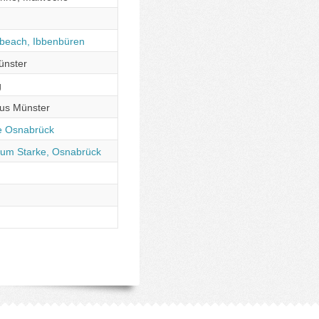
 beach, Ibbenbüren
ünster
g
us Münster
le Osnabrück
um Starke, Osnabrück