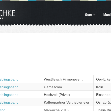
Start
Musi
ieblingsband
Westfleisch Firmenevent
Oer-Erke
ieblingsband
Gamescom
Köln
ieblingsband
Hochzeit (Privat)
Bissendo
ieblingsband
Kaffeepartner Vertrieblerfeier
Osnabrü
ying
Maiwoche 2016
Thalia B