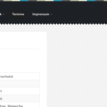
k
Termine
Impressum
nschwick
rf
ck
ühne, Maiwoche