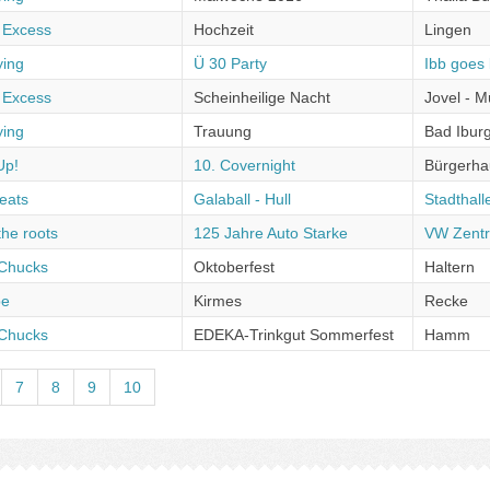
t Excess
Hochzeit
Lingen
ying
Ü 30 Party
Ibb goes
t Excess
Scheinheilige Nacht
Jovel - M
ying
Trauung
Bad Ibur
Up!
10. Covernight
Bürgerha
eats
Galaball - Hull
Stadthal
the roots
125 Jahre Auto Starke
VW Zentr
Chucks
Oktoberfest
Haltern
be
Kirmes
Recke
Chucks
EDEKA-Trinkgut Sommerfest
Hamm
7
8
9
10